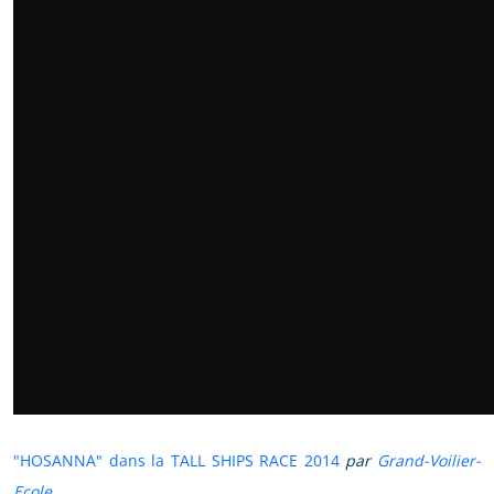
"HOSANNA" dans la TALL SHIPS RACE 2014
par
Grand-Voilier-
Ecole