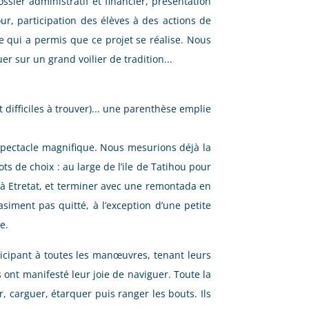
ier administratif et financier, présentation
our, participation des élèves à des actions de
e qui a permis que ce projet se réalise. Nous
er sur un grand voilier de tradition...
difficiles à trouver)... une parenthèse emplie
spectacle magnifique. Nous mesurions déjà la
ts de choix : au large de l’ile de Tatihou pour
 à Etretat, et terminer avec une remontada en
siment pas quitté, à l’exception d’une petite
e.
ticipant à toutes les manœuvres, tenant leurs
s ont manifesté leur joie de naviguer. Toute la
 carguer, étarquer puis ranger les bouts. Ils