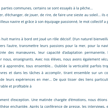
les parties communes, certains se sont essayés à la pêche...
r, d’échanger, de jouer, de rire, de faire une sieste au soleil... ils o
lleux navire et grâce à son équipage passionné, le mot collectif a p
huit marins à bord ont joué un rôle décisif. D’un naturel bienveill
ers l’autre, transmettre leurs passions pour la mer, pour la navig
métrée des manœuvres, leur capacité d’adaptation permanente, 
ur nous, enseignants. Avec nos élèves, nous avons également véc
t à apprendre, tous ensemble... Oubliée la verticalité parfois tr
res et dans les tâches à accomplir, tirant ensemble sur un cor
e leurs expériences en mer... De quoi tisser des liens particulie
able et profitable à
ment d’exception. Une matinée chargée d’émotions, nous étions t
enthèse enchantée. Après la conférence de presse, les interviews, 