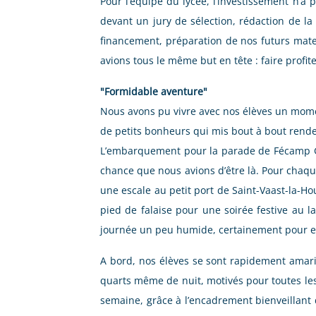
Pour l’équipe du lycée, l’investissement n’
devant un jury de sélection, rédaction de la 
financement, préparation de nos futurs matel
avions tous le même but en tête : faire profit
"Formidable aventure"
Nous avons pu vivre avec nos élèves un moment
de petits bonheurs qui mis bout à bout rende
L’embarquement pour la parade de Fécamp Gra
chance que nous avions d’être là. Pour chaque 
une escale au petit port de Saint-Vaast-la-H
pied de falaise pour une soirée festive au l
journée un peu humide, certainement pour ex
A bord, nos élèves se sont rapidement amarin
quarts même de nuit, motivés pour toutes les a
semaine, grâce à l’encadrement bienveillant 