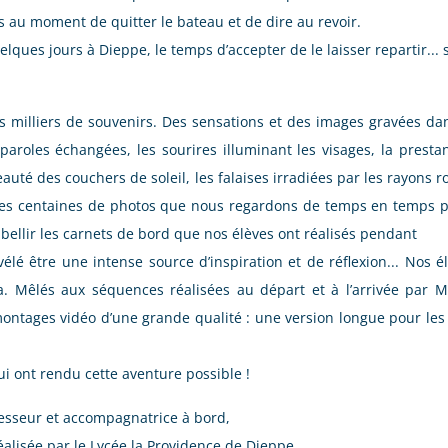
s au moment de quitter le bateau et de dire au revoir.
ques jours à Dieppe, le temps d’accepter de le laisser repartir... 
milliers de souvenirs. Des sensations et des images gravées da
paroles échangées, les sourires illuminant les visages, la presta
beauté des couchers de soleil, les falaises irradiées par les rayons 
 des centaines de photos que nous regardons de temps en temps 
bellir les carnets de bord que nos élèves ont réalisés pendant
vélé être une intense source d’inspiration et de réflexion... Nos
a. Mêlés aux séquences réalisées au départ et à l’arrivée par
tages vidéo d’une grande qualité : une version longue pour les él
ui ont rendu cette aventure possible !
esseur et accompagnatrice à bord,
réalisée par le Lycée la Providence de Dieppe