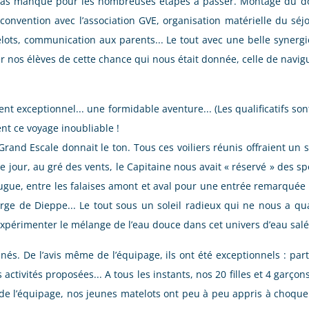
a pas manqué pour les nombreuses étapes à passer. Montage du doss
convention avec l’association GVE, organisation matérielle du séj
ots, communication aux parents... Le tout avec une belle synergi
er nos élèves de cette chance qui nous était donnée, celle de navigu
 exceptionnel... une formidable aventure... (Les qualificatifs sont 
nt ce voyage inoubliable !
nd Escale donnait le ton. Tous ces voiliers réunis offraient un 
jour, au gré des vents, le Capitaine nous avait « réservé » des spo
ougue, entre les falaises amont et aval pour une entrée remarquée
arge de Dieppe... Le tout sous un soleil radieux qui ne nous a qua
périmenter le mélange de l’eau douce dans cet univers d’eau salé
és. De l’avis même de l’équipage, ils ont été exceptionnels : par
ctivités proposées... A tous les instants, nos 20 filles et 4 garçon
de l’équipage, nos jeunes matelots ont peu à peu appris à choquer,